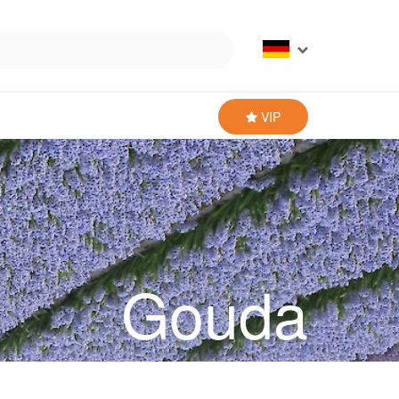
VIP
Gouda