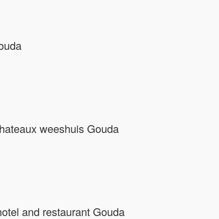
Gouda
 chateaux weeshuis Gouda
otel and restaurant Gouda