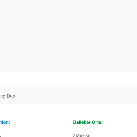
ing Duo
tion:
Beliebte Orte:
s
Mexiko