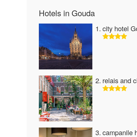
Hotels in Gouda
1.
city hotel 
2.
relais and
3.
campanile h