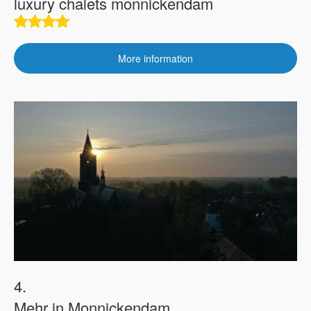
luxury chalets monnickendam
More information
4.
Mehr in Monnickendam