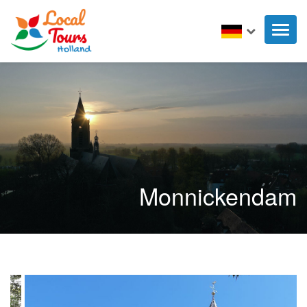
Toggl
naviga
Monnickendam