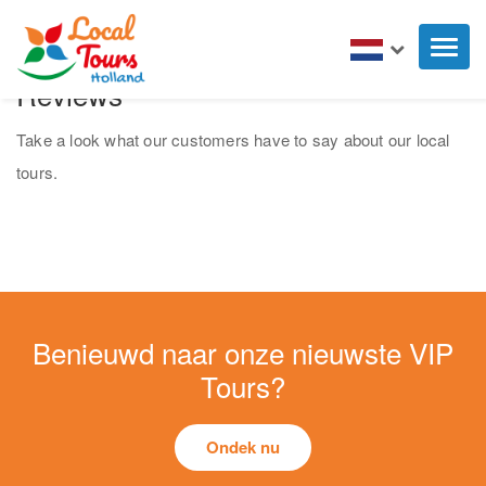
Toggl
naviga
Reviews
Take a look what our customers have to say about our local
tours.
Benieuwd naar onze nieuwste VIP
Tours?
Ondek nu