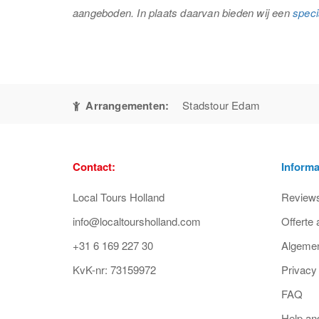
aangeboden. In plaats daarvan bieden wij een
speci
Arrangementen:
Stadstour Edam
Contact:
Informa
Local Tours Holland
Review
info@localtoursholland.com
Offerte
+31 6 169 227 30
Algeme
KvK-nr: 73159972
Privacy
FAQ
Help an