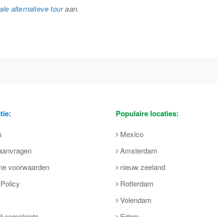
ale alternatieve tour
aan.
tie:
Populaire locaties:
s
Mexico
 aanvragen
Amsterdam
ne voorwaarden
nieuw zeeland
 Policy
Rotterdam
Volendam
d complaints
Edam