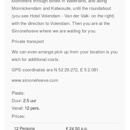
kilometers through Broek in Waterland, and along
Monnickendam and Katwoude, until the roundabout
(you see Hotel Volendam - Van der Valk- on the right)
with the direction to Volendam. Then you are at the
Simonehoeve where we are waiting for you.
Private transport
We can even arrange pick up from your location is you
wish for additional costs.
GPS-coordinates are N 52 29.272, E 5 2.081
www.simonehoeve.com
Plaats:
Duur:
2.5 uur
Vanaf:
12 pers.
Prices:
12 Persons
€ 24,50 p.p.